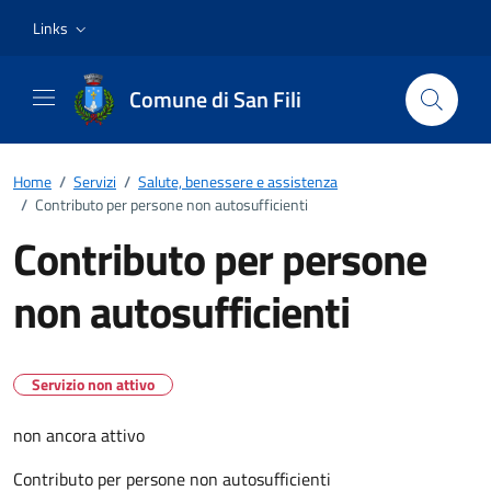
Vai ai contenuti
Vai al footer
Links
Comune di San Fili
Home
/
Servizi
/
Salute, benessere e assistenza
/
Contributo per persone non autosufficienti
Contributo per persone
non autosufficienti
Servizio non attivo
non ancora attivo
Contributo per persone non autosufficienti