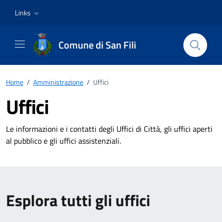
Vai ai contenuti
Vai al footer
Links
Comune di San Fili
Home
/
Amministrazione
/
Uffici
Uffici
Le informazioni e i contatti degli Uffici di Città, gli uffici aperti
al pubblico e gli uffici assistenziali.
Esplora tutti gli uffici