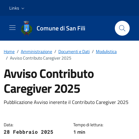
Vai ai contenuti
Vai al footer
Links
Comune di San Fili
Home
/
Amministrazione
/
Documenti e Dati
/
Modulistica
/
Avviso Contributo Caregiver 2025
Avviso Contributo
Caregiver 2025
Dettagli del documento
Pubblicazione Avviso inerente il Contributo Caregiver 2025
Data:
Tempo di lettura:
1 min
28 Febbraio 2025