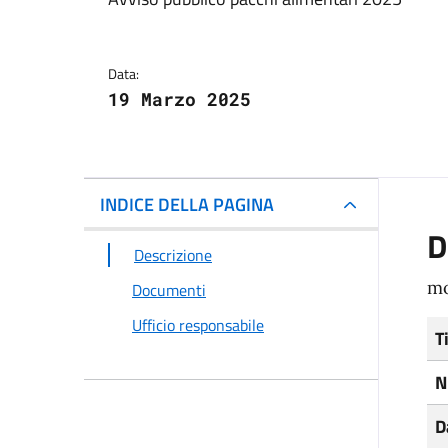
Dettagli del docum
Data:
19 Marzo 2025
INDICE DELLA PAGINA
D
Descrizione
mo
Documenti
Ufficio responsabile
T
N
D