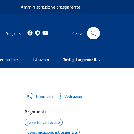
Amministrazione trasparente
Facebook
Telegram
Youtube
Seguici su:
Cerca
Tempo libero
Istruzione
Tutti gli argomenti...
Condividi
Vedi azioni
Argomenti
Assistenza sociale
Comunicazione istituzionale