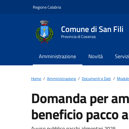
Vai ai contenuti
Vai al footer
Regione Calabria
Comune di San Fili
Provincia di Cosenza
Amministrazione
Novità
Serviz
Home
/
Amministrazione
/
Documenti e Dati
/
Moduli
Domanda per amm
beneficio pacco 
Avviso pubblico pacchi alimentari 2025