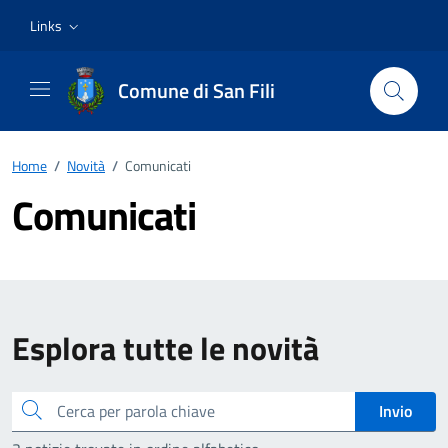
Vai ai contenuti
Vai al footer
Links
Comune di San Fili
Home
/
Novità
/
Comunicati
Comunicati
Esplora tutte le novità
Cerca
Invio