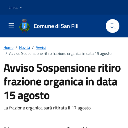
Vai ai contenuti
Vai al footer
Links
Comune di San Fili
Home
/
Novità
/
Avvisi
/
Avviso Sospensione ritiro frazione organica in data 15 agosto
Avviso Sospensione ritiro
frazione organica in data
15 agosto
Dettagli della notizia
La frazione organica sarà ritirata il 17 agosto.