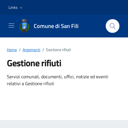
Vai ai contenuti
Vai al footer
Links
Comune di San Fili
Home
/
Argomenti
/
Gestione rifiuti
Gestione rifiuti
Dettagli dell'argomento
Servizi comunali, documenti, uffici, notizie ed eventi
relativi a Gestione rifiuti