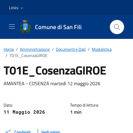
Vai ai contenuti
Vai al footer
Links
Comune di San Fili
Home
/
Amministrazione
/
Documenti e Dati
/
Modulistica
/
T01E_CosenzaGIROE
T01E_CosenzaGIROE
Dettagli del documento
AMANTEA - COSENZA martedì 12 maggio 2026
Data:
Tempo di lettura:
1 min
11 Maggio 2026
Condividi
Vedi azioni