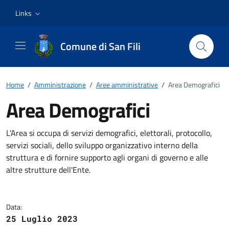
Vai ai contenuti
Vai al footer
Links
Comune di San Fili
Home
/
Amministrazione
/
Aree amministrative
/
Area Demografici
Area Demografici
Dettagli della notizia
L’Area si occupa di servizi demografici, elettorali, protocollo,
servizi sociali, dello sviluppo organizzativo interno della
struttura e di fornire supporto agli organi di governo e alle
altre strutture dell'Ente.
Data:
25 Luglio 2023