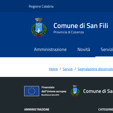
Vai ai contenuti
Vai al footer
Regione Calabria
Comune di San Fili
Provincia di Cosenza
Amministrazione
Novità
Serviz
Home
/
Servizi
/
Segnalazione disservizi
Comune di San
AMMINISTRAZIONE
CATEGORIE