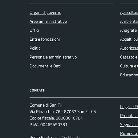
Organi di governo
Agricoltur
Aree amministrative
Ambiente
Uffici
Anagrafe e
Enti e fondazioni
Appalti pu
Politici
Autorizzaz
Personale amministrativo
Catasto e
Documenti e Dati
Cultura e
Educazion
CONTATTI
Comune di San Fili
Leggi le 
Via Rinacchio, 76 - 87037 San Fili CS
Prenotaz
Codice fiscale: 80003010784
P.IVA: 00465450781
Segnalazi
Richiesta
Posta Elettronica Certificata