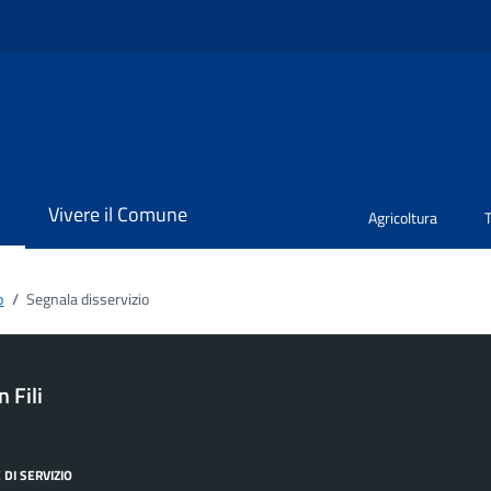
i
Vivere il Comune
Agricoltura
o
/
Segnala disservizio
 Fili
 DI SERVIZIO