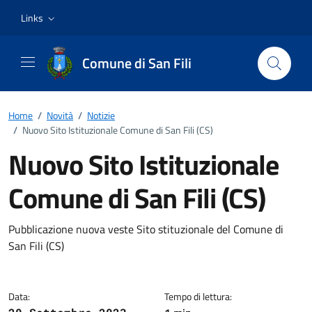
Vai ai contenuti
Vai al footer
Links
Comune di San Fili
Home
/
Novità
/
Notizie
/
Nuovo Sito Istituzionale Comune di San Fili (CS)
Nuovo Sito Istituzionale
Comune di San Fili (CS)
Dettagli della notizia
Pubblicazione nuova veste Sito stituzionale del Comune di
San Fili (CS)
Data:
Tempo di lettura: