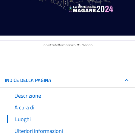
lenottidellemagare2024logo
INDICE DELLA PAGINA
Descrizione
A cura di
Luoghi
Ulteriori informazioni