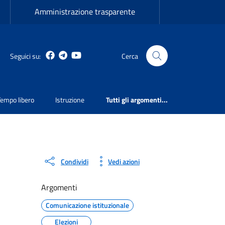
Amministrazione trasparente
Facebook
Telegram
Youtube
Seguici su:
Cerca
Tempo libero
Istruzione
Tutti gli argomenti...
Condividi
Vedi azioni
Argomenti
Comunicazione istituzionale
Elezioni