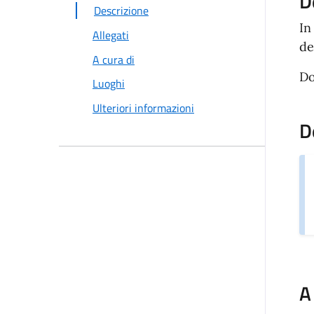
D
Descrizione
In
Allegati
de
A cura di
Do
Luoghi
Ulteriori informazioni
D
A