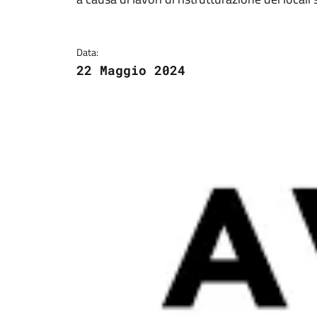
Dettagli della notizi
Data:
22 Maggio 2024