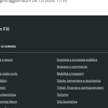
gina aggiornata il 24/12/2024, 17:10
 Fili
 DI SERVIZIO
a e pesca
Giustizia e sicurezza pubblica
Imprese e commercio
 stato civile
Mobilità e trasporti
bblici
Salute, benessere e assistenza
ioni
Tributi, finanze e contravvenzioni
 urbanistica
Turismo
 tempo libero
Vita lavorativa