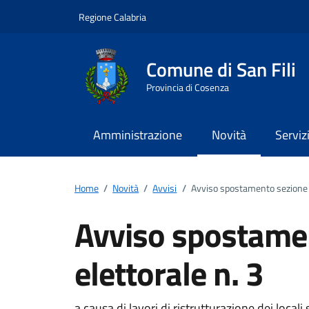
Vai ai contenuti
Vai al footer
Regione Calabria
Comune di San Fili
Provincia di Cosenza
Amministrazione
Novità
Serviz
Home
/
Novità
/
Avvisi
/
Avviso spostamento sezione e
Avviso spostame
elettorale n. 3
a causa di lavori di ristrutturazione dei locali 