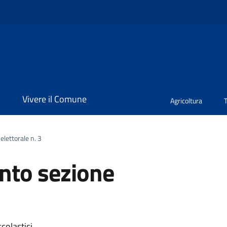
i
Vivere il Comune
Agricoltura
lettorale n. 3
nto sezione
scolastici