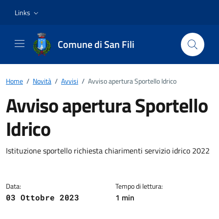
Vai ai contenuti
Vai al footer
Links
Comune di San Fili
Home
/
Novità
/
Avvisi
/
Avviso apertura Sportello Idrico
Avviso apertura Sportello
Idrico
Dettagli della notizia
Istituzione sportello richiesta chiarimenti servizio idrico 2022
Data:
Tempo di lettura:
1 min
03 Ottobre 2023