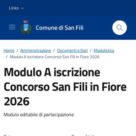
Vai ai contenuti
Vai al footer
Links
Comune di San Fili
Home
/
Amministrazione
/
Documenti e Dati
/
Modulistica
/
Modulo A iscrizione Concorso San Fili in Fiore 2026
Modulo A iscrizione
Concorso San Fili in Fiore
2026
Dettagli del documento
Modulo editabile di partecipazione