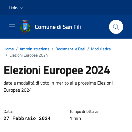
Vai ai contenuti
Vai al footer
Links
Comune di San Fili
Home
/
Amministrazione
/
Documenti e Dati
/
Modulistica
/
Elezioni Europee 2024
Elezioni Europee 2024
Dettagli del documento
date e modalità di voto in merito alle prossime Elezioni
Europee 2024
Data:
Tempo di lettura:
1 min
27 Febbraio 2024