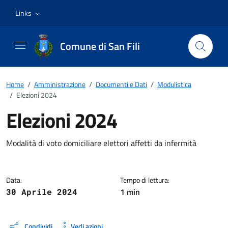
Vai ai contenuti
Vai al footer
Links
Comune di San Fili
Home
/
Amministrazione
/
Documenti e Dati
/
Modulistica
/
Elezioni 2024
Elezioni 2024
Dettagli del documento
Modalità di voto domiciliare elettori affetti da infermità
Data:
Tempo di lettura:
1 min
30 Aprile 2024
Condividi
Vedi azioni