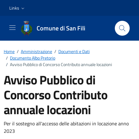
Vai ai contenuti
Vai al footer
Links
Comune di San Fili
Home
/
Amministrazione
/
Documenti e Dati
/
Documento Albo Pretorio
/
Avviso Pubblico di Concorso Contributo annuale locazioni
Avviso Pubblico di
Concorso Contributo
annuale locazioni
Dettagli del documento
Per il sostegno all'accesso delle abitazioni in locazione anno
2023