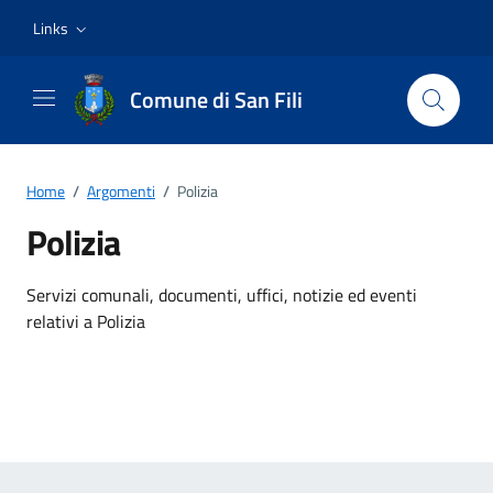
Vai ai contenuti
Vai al footer
Links
Comune di San Fili
Home
/
Argomenti
/
Polizia
Polizia
Dettagli dell'argomento
Servizi comunali, documenti, uffici, notizie ed eventi
relativi a Polizia