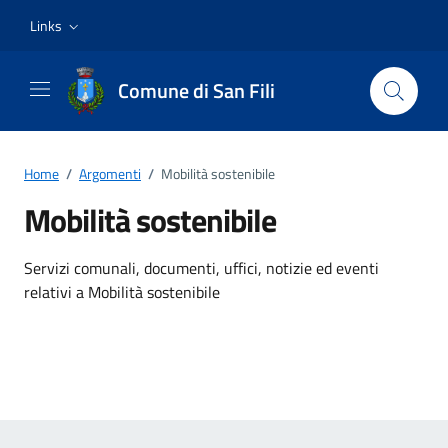
Vai ai contenuti
Vai al footer
Links
Comune di San Fili
Home
/
Argomenti
/
Mobilità sostenibile
Mobilità sostenibile
Dettagli dell'argomento
Servizi comunali, documenti, uffici, notizie ed eventi
relativi a Mobilità sostenibile